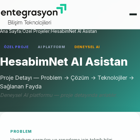
Ana Sayfa
/
Özel Projeler
/
HesabimNet AI Asistan
ÖZEL PROJE
AI PLATFORM
DENEYSEL AI
HesabimNet AI Asistan
Proje Detayı — Problem → Çözüm → Teknolojiler →
Sağlanan Fayda
Deneysel AI platformu — proje detayında anlatılır.
PROBLEM