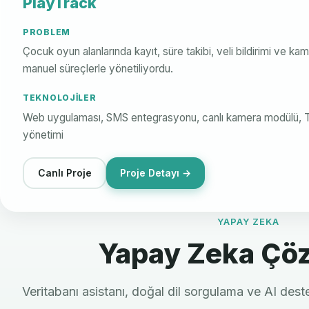
PlayTrack
PROBLEM
Çocuk oyun alanlarında kayıt, süre takibi, veli bildirimi ve ka
manuel süreçlerle yönetiliyordu.
TEKNOLOJILER
Web uygulaması, SMS entegrasyonu, canlı kamera modülü, TV
yönetimi
Canlı Proje
Proje Detayı →
YAPAY ZEKA
Yapay Zeka Çöz
Veritabanı asistanı, doğal dil sorgulama ve AI destek