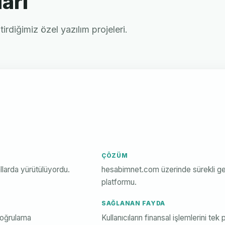
arı
irdiğimiz özel yazılım projeleri.
ÇÖZÜM
llarda yürütülüyordu.
hesabimnet.com üzerinde sürekli geli
platformu.
SAĞLANAN FAYDA
doğrulama
Kullanıcıların finansal işlemlerini t