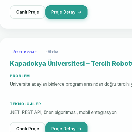
Canlı Proje
Proje Detayı →
ÖZEL PROJE
EĞITIM
Kapadokya Üniversitesi – Tercih Robot
PROBLEM
Üniversite adayları binlerce program arasından doğru tercihi
TEKNOLOJILER
.NET, REST API, öneri algoritması, mobil entegrasyon
Canlı Proje
Proje Detayı →