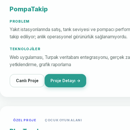
PompaTakip
PROBLEM
Yakıt istasyonlarında satış, tank seviyesi ve pompacı perform
takip ediliyor; anlık operasyonel görünürlük sağlanamıyordu.
TEKNOLOJILER
Web uygulaması, Turpak veritabanı entegrasyonu, gerçek zaman
yetkilendirme, grafik raporlama
Canlı Proje
Proje Detayı →
ÖZEL PROJE
ÇOCUK OYUN ALANI