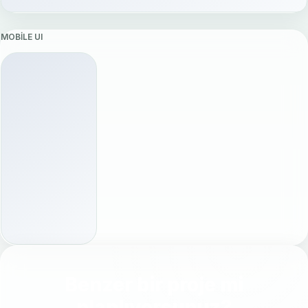
MOBILE UI
Benzer bir proje mi
planlıyorsunuz?